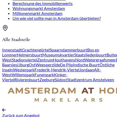
Berechnung des Immobilienwerts
Wohnungsmarkt Amsterdam
Millionenmarkt Amsterdam
Um wie viel sollte man in Amsterdam überbieten?
Alle Stadtteile
Innenstadt
Grachtengürtel
Spaarndammerbuurt
Bos en
Lommer
Helmersbuurt
Museumskvartier
Staatsliedenbuurt
Buite
West
Stadionviertel
Zentrum
Houthavens
Nord
Watergraafsmeer
Baarsjes
IJburg
Ost
Weesperzijde
De Pijp
Indische Buurt
Östliche
Inseln
Westerpark
Frederik-Hendrik-Viertel
Jordaan
Alt-
West
Willemspark
Funenpark
Kinker-
Viertel
Rivierenbuurt
Zeeburg
Südost
Stadtzentrum Amstelveen
Zurück zum Angebot