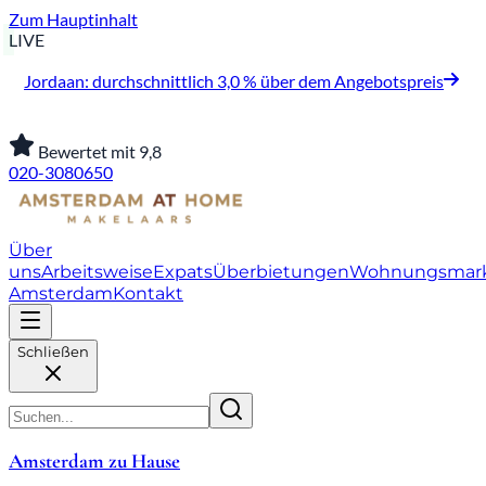
Zum Hauptinhalt
LIVE
Jordaan: durchschnittlich 3,0 % über dem Angebotspreis
Bewertet mit 9,8
020-3080650
Über
uns
Arbeitsweise
Expats
Überbietungen
Wohnungsmar
Amsterdam
Kontakt
Schließen
Amsterdam zu Hause