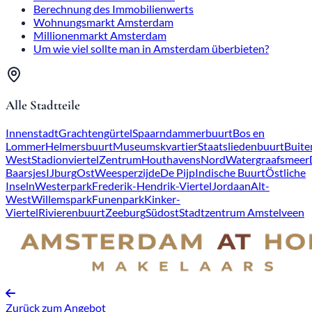
Berechnung des Immobilienwerts
Wohnungsmarkt Amsterdam
Millionenmarkt Amsterdam
Um wie viel sollte man in Amsterdam überbieten?
Alle Stadtteile
Innenstadt
Grachtengürtel
Spaarndammerbuurt
Bos en
Lommer
Helmersbuurt
Museumskvartier
Staatsliedenbuurt
Buite
West
Stadionviertel
Zentrum
Houthavens
Nord
Watergraafsmeer
Baarsjes
IJburg
Ost
Weesperzijde
De Pijp
Indische Buurt
Östliche
Inseln
Westerpark
Frederik-Hendrik-Viertel
Jordaan
Alt-
West
Willemspark
Funenpark
Kinker-
Viertel
Rivierenbuurt
Zeeburg
Südost
Stadtzentrum Amstelveen
Zurück zum Angebot