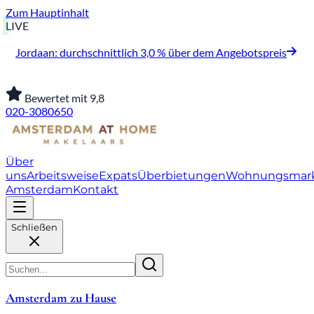
Zum Hauptinhalt
LIVE
Jordaan: durchschnittlich 3,0 % über dem Angebotspreis
Bewertet mit 9,8
020-3080650
Über
uns
Arbeitsweise
Expats
Überbietungen
Wohnungsmar
Amsterdam
Kontakt
Schließen
Amsterdam zu Hause