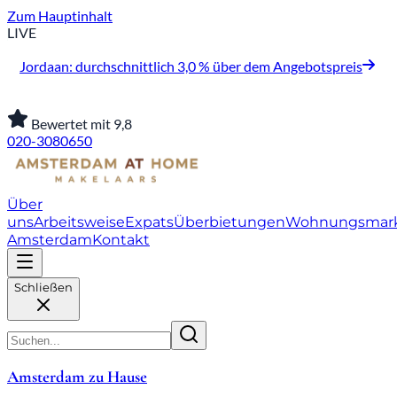
Zum Hauptinhalt
LIVE
Jordaan: durchschnittlich 3,0 % über dem Angebotspreis
Bewertet mit 9,8
020-3080650
Über
uns
Arbeitsweise
Expats
Überbietungen
Wohnungsmar
Amsterdam
Kontakt
Schließen
Amsterdam zu Hause