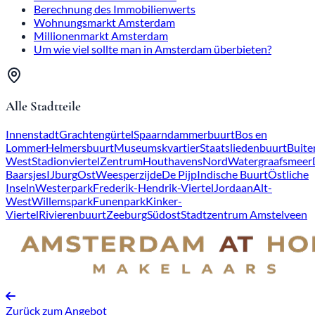
Berechnung des Immobilienwerts
Wohnungsmarkt Amsterdam
Millionenmarkt Amsterdam
Um wie viel sollte man in Amsterdam überbieten?
Alle Stadtteile
Innenstadt
Grachtengürtel
Spaarndammerbuurt
Bos en
Lommer
Helmersbuurt
Museumskvartier
Staatsliedenbuurt
Buite
West
Stadionviertel
Zentrum
Houthavens
Nord
Watergraafsmeer
Baarsjes
IJburg
Ost
Weesperzijde
De Pijp
Indische Buurt
Östliche
Inseln
Westerpark
Frederik-Hendrik-Viertel
Jordaan
Alt-
West
Willemspark
Funenpark
Kinker-
Viertel
Rivierenbuurt
Zeeburg
Südost
Stadtzentrum Amstelveen
Zurück zum Angebot