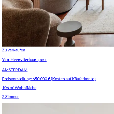
Zu verkaufen
Van Heenvlietlaan 402 1
AMSTERDAM
Preisvorstellung: 650.000 € (Kosten auf Käuferkonto)
106 m² Wohnfläche
2 Zimmer