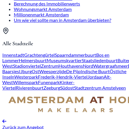
Berechnung des Immobilienwerts
Wohnungsmarkt Amsterdam
Millionenmarkt Amsterdam
Um wie viel sollte man in Amsterdam überbieten?
Alle Stadtteile
Innenstadt
Grachtengürtel
Spaarndammerbuurt
Bos en
Lommer
Helmersbuurt
Museumskvartier
Staatsliedenbuurt
Buite
West
Stadionviertel
Zentrum
Houthavens
Nord
Watergraafsmeer
Baarsjes
IJburg
Ost
Weesperzijde
De Pijp
Indische Buurt
Östliche
Inseln
Westerpark
Frederik-Hendrik-Viertel
Jordaan
Alt-
West
Willemspark
Funenpark
Kinker-
Viertel
Rivierenbuurt
Zeeburg
Südost
Stadtzentrum Amstelveen
Zurück zum Angebot