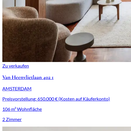
Zu verkaufen
Van Heenvlietlaan 402 1
AMSTERDAM
Preisvorstellung: 650.000 € (Kosten auf Käuferkonto)
106 m² Wohnfläche
2 Zimmer