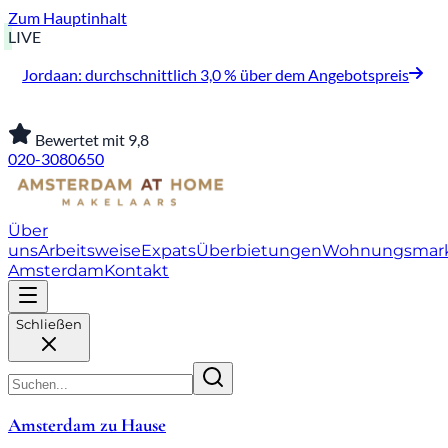
Zum Hauptinhalt
LIVE
Jordaan: durchschnittlich 3,0 % über dem Angebotspreis
Bewertet mit 9,8
020-3080650
Über
uns
Arbeitsweise
Expats
Überbietungen
Wohnungsmar
Amsterdam
Kontakt
Schließen
Amsterdam zu Hause