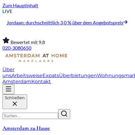
Zum Hauptinhalt
LIVE
Jordaan: durchschnittlich 3,0 % über dem Angebotspreis
Bewertet mit 9,8
020-3080650
Über
uns
Arbeitsweise
Expats
Überbietungen
Wohnungsmar
Amsterdam
Kontakt
Schließen
Amsterdam zu Hause