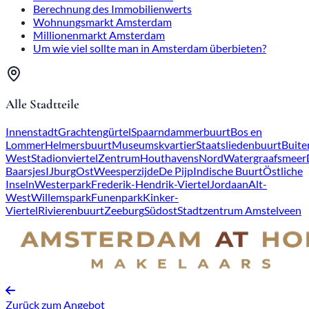
Berechnung des Immobilienwerts
Wohnungsmarkt Amsterdam
Millionenmarkt Amsterdam
Um wie viel sollte man in Amsterdam überbieten?
Alle Stadtteile
Innenstadt
Grachtengürtel
Spaarndammerbuurt
Bos en
Lommer
Helmersbuurt
Museumskvartier
Staatsliedenbuurt
Buite
West
Stadionviertel
Zentrum
Houthavens
Nord
Watergraafsmeer
Baarsjes
IJburg
Ost
Weesperzijde
De Pijp
Indische Buurt
Östliche
Inseln
Westerpark
Frederik-Hendrik-Viertel
Jordaan
Alt-
West
Willemspark
Funenpark
Kinker-
Viertel
Rivierenbuurt
Zeeburg
Südost
Stadtzentrum Amstelveen
Zurück zum Angebot