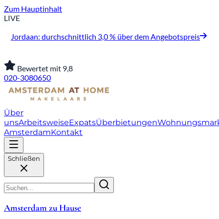
Zum Hauptinhalt
LIVE
Jordaan: durchschnittlich 3,0 % über dem Angebotspreis
Bewertet mit 9,8
020-3080650
Über
uns
Arbeitsweise
Expats
Überbietungen
Wohnungsmar
Amsterdam
Kontakt
Schließen
Amsterdam zu Hause