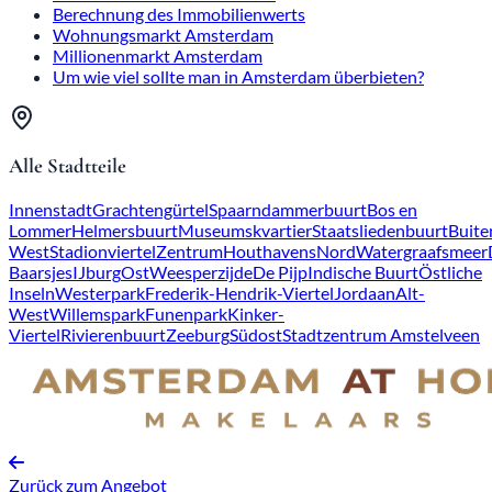
Berechnung des Immobilienwerts
Wohnungsmarkt Amsterdam
Millionenmarkt Amsterdam
Um wie viel sollte man in Amsterdam überbieten?
Alle Stadtteile
Innenstadt
Grachtengürtel
Spaarndammerbuurt
Bos en
Lommer
Helmersbuurt
Museumskvartier
Staatsliedenbuurt
Buite
West
Stadionviertel
Zentrum
Houthavens
Nord
Watergraafsmeer
Baarsjes
IJburg
Ost
Weesperzijde
De Pijp
Indische Buurt
Östliche
Inseln
Westerpark
Frederik-Hendrik-Viertel
Jordaan
Alt-
West
Willemspark
Funenpark
Kinker-
Viertel
Rivierenbuurt
Zeeburg
Südost
Stadtzentrum Amstelveen
Zurück zum Angebot