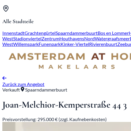
Alle Stadtteile
Innenstadt
Grachtengürtel
Spaarndammerbuurt
Bos en Lommer
West
Stadionviertel
Zentrum
Houthavens
Nord
Watergraafsmeer
West
Willemspark
Funenpark
Kinker-Viertel
Rivierenbuurt
Zeebu
Zurück zum Angebot
Verkauft
Spaarndammerbuurt
Joan-Melchior-Kemperstraße 44 3
Preisvorstellung: 295.000 € (zzgl. Kaufnebenkosten)