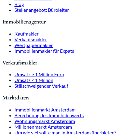
Blog
Stellenangebot: Büroleiter
Immobilienagentur
Kaufmakler
Verkaufsmakler
Wertpapiermakler
Immobilienmakler für Expats
Verkaufsmakler
Umsatz > 1 Million Euro
Umsatz < 1 Million
Stillschweigender Verkauf
Marktdaten
Immobilienmarkt Amsterdam
Berechnung des Immobilienwerts
Wohnungsmarkt Amsterdam
Millionenmarkt Amsterdam
Um wie viel sollte man in Amsterdam überbieten?