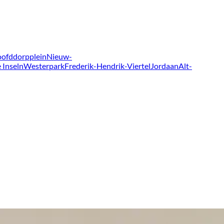
ofddorpplein
Nieuw-
 Inseln
Westerpark
Frederik-Hendrik-Viertel
Jordaan
Alt-