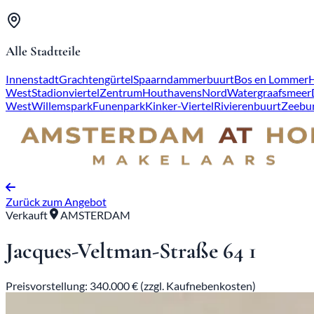
Alle Stadtteile
Innenstadt
Grachtengürtel
Spaarndammerbuurt
Bos en Lommer
West
Stadionviertel
Zentrum
Houthavens
Nord
Watergraafsmeer
West
Willemspark
Funenpark
Kinker-Viertel
Rivierenbuurt
Zeebu
Zurück zum Angebot
Verkauft
AMSTERDAM
Jacques-Veltman-Straße 64 1
Preisvorstellung: 340.000 € (zzgl. Kaufnebenkosten)