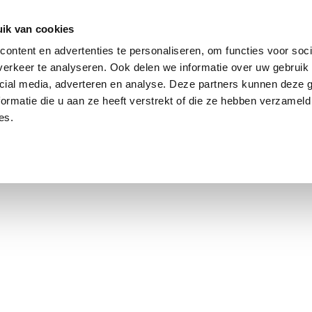
ik van cookies
Jordaan: durchschnittlich 3,0 % über dem Angebotspreis
ontent en advertenties te personaliseren, om functies voor soci
erkeer te analyseren. Ook delen we informatie over uw gebruik 
cial media, adverteren en analyse. Deze partners kunnen deze
ormatie die u aan ze heeft verstrekt of die ze hebben verzameld
es.
smarkt Amsterdam
Kontakt