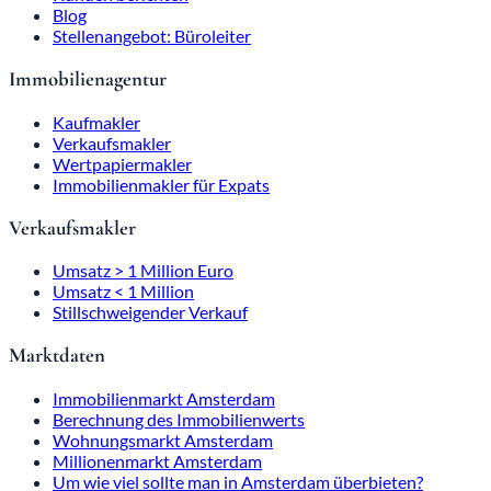
Blog
Stellenangebot: Büroleiter
Immobilienagentur
Kaufmakler
Verkaufsmakler
Wertpapiermakler
Immobilienmakler für Expats
Verkaufsmakler
Umsatz > 1 Million Euro
Umsatz < 1 Million
Stillschweigender Verkauf
Marktdaten
Immobilienmarkt Amsterdam
Berechnung des Immobilienwerts
Wohnungsmarkt Amsterdam
Millionenmarkt Amsterdam
Um wie viel sollte man in Amsterdam überbieten?