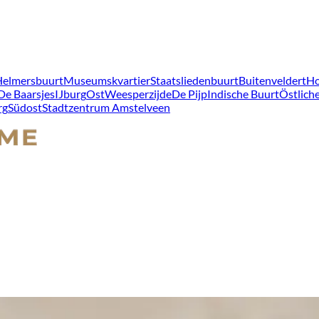
Helmersbuurt
Museumskvartier
Staatsliedenbuurt
Buitenveldert
Ho
De Baarsjes
IJburg
Ost
Weesperzijde
De Pijp
Indische Buurt
Östliche
rg
Südost
Stadtzentrum Amstelveen