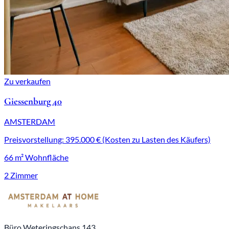
Zu verkaufen
Giessenburg 40
AMSTERDAM
Preisvorstellung: 395.000 € (Kosten zu Lasten des Käufers)
66 m² Wohnfläche
2 Zimmer
Büro Weteringschans 143,