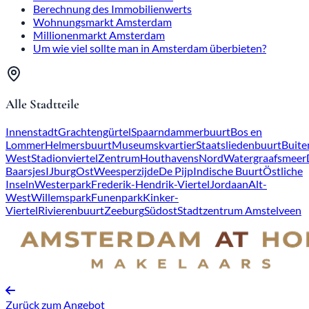
Berechnung des Immobilienwerts
Wohnungsmarkt Amsterdam
Millionenmarkt Amsterdam
Um wie viel sollte man in Amsterdam überbieten?
Alle Stadtteile
Innenstadt
Grachtengürtel
Spaarndammerbuurt
Bos en
Lommer
Helmersbuurt
Museumskvartier
Staatsliedenbuurt
Buite
West
Stadionviertel
Zentrum
Houthavens
Nord
Watergraafsmeer
Baarsjes
IJburg
Ost
Weesperzijde
De Pijp
Indische Buurt
Östliche
Inseln
Westerpark
Frederik-Hendrik-Viertel
Jordaan
Alt-
West
Willemspark
Funenpark
Kinker-
Viertel
Rivierenbuurt
Zeeburg
Südost
Stadtzentrum Amstelveen
Zurück zum Angebot