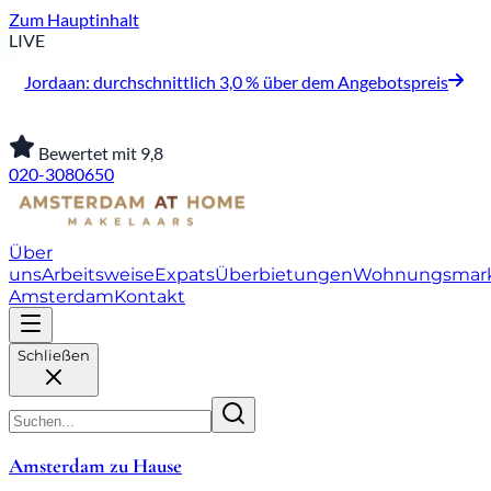
Zum Hauptinhalt
LIVE
Jordaan: durchschnittlich 3,0 % über dem Angebotspreis
Bewertet mit 9,8
020-3080650
Über
uns
Arbeitsweise
Expats
Überbietungen
Wohnungsmar
Amsterdam
Kontakt
Schließen
Amsterdam zu Hause