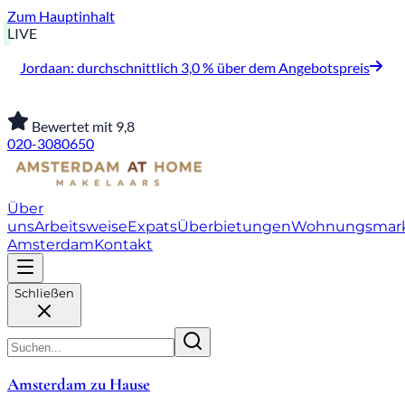
Zum Hauptinhalt
LIVE
Jordaan: durchschnittlich 3,0 % über dem Angebotspreis
Bewertet mit 9,8
020-3080650
Über
uns
Arbeitsweise
Expats
Überbietungen
Wohnungsmar
Amsterdam
Kontakt
Schließen
Amsterdam zu Hause