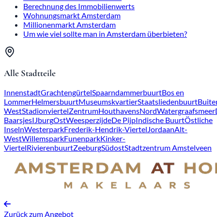
Berechnung des Immobilienwerts
Wohnungsmarkt Amsterdam
Millionenmarkt Amsterdam
Um wie viel sollte man in Amsterdam überbieten?
Alle Stadtteile
Innenstadt
Grachtengürtel
Spaarndammerbuurt
Bos en
Lommer
Helmersbuurt
Museumskvartier
Staatsliedenbuurt
Buite
West
Stadionviertel
Zentrum
Houthavens
Nord
Watergraafsmeer
Baarsjes
IJburg
Ost
Weesperzijde
De Pijp
Indische Buurt
Östliche
Inseln
Westerpark
Frederik-Hendrik-Viertel
Jordaan
Alt-
West
Willemspark
Funenpark
Kinker-
Viertel
Rivierenbuurt
Zeeburg
Südost
Stadtzentrum Amstelveen
Zurück zum Angebot