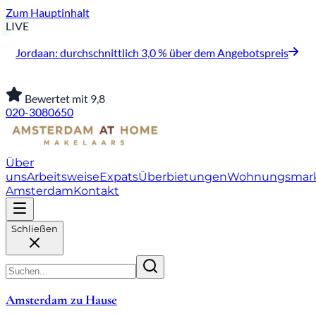
Zum Hauptinhalt
LIVE
Jordaan: durchschnittlich 3,0 % über dem Angebotspreis
Bewertet mit 9,8
020-3080650
Über
uns
Arbeitsweise
Expats
Überbietungen
Wohnungsmar
Amsterdam
Kontakt
Schließen
Amsterdam zu Hause