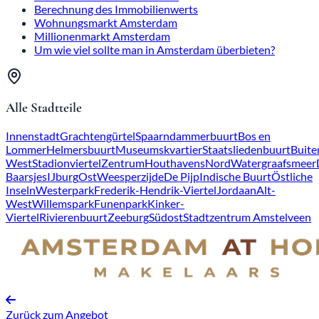
Berechnung des Immobilienwerts
Wohnungsmarkt Amsterdam
Millionenmarkt Amsterdam
Um wie viel sollte man in Amsterdam überbieten?
Alle Stadtteile
Innenstadt
Grachtengürtel
Spaarndammerbuurt
Bos en
Lommer
Helmersbuurt
Museumskvartier
Staatsliedenbuurt
Buite
West
Stadionviertel
Zentrum
Houthavens
Nord
Watergraafsmeer
Baarsjes
IJburg
Ost
Weesperzijde
De Pijp
Indische Buurt
Östliche
Inseln
Westerpark
Frederik-Hendrik-Viertel
Jordaan
Alt-
West
Willemspark
Funenpark
Kinker-
Viertel
Rivierenbuurt
Zeeburg
Südost
Stadtzentrum Amstelveen
Zurück zum Angebot