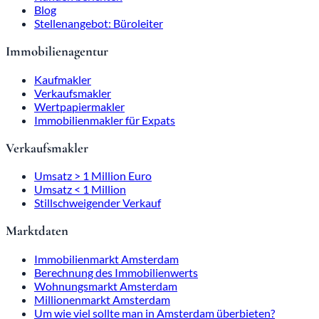
Blog
Stellenangebot: Büroleiter
Immobilienagentur
Kaufmakler
Verkaufsmakler
Wertpapiermakler
Immobilienmakler für Expats
Verkaufsmakler
Umsatz > 1 Million Euro
Umsatz < 1 Million
Stillschweigender Verkauf
Marktdaten
Immobilienmarkt Amsterdam
Berechnung des Immobilienwerts
Wohnungsmarkt Amsterdam
Millionenmarkt Amsterdam
Um wie viel sollte man in Amsterdam überbieten?