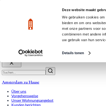
Zum Hauptinhalt
LIVE
Deze website maakt gebru
We gebruiken cookies om c
bieden en om ons websitev
Bewertet mit 9,8
020-3080650
met onze partners voor so
combineren met andere inf
uw gebruik van hun servic
Über uns
Arbeitsweise
Expats
Überbietungen
Wohnung
Details tonen
Schließen
Amsterdam zu Hause
Über uns
Vorgehensweise
Unser Wohnungsangebot
Kunden berichten