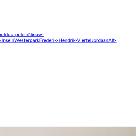
ofddorpplein
Nieuw-
 Inseln
Westerpark
Frederik-Hendrik-Viertel
Jordaan
Alt-