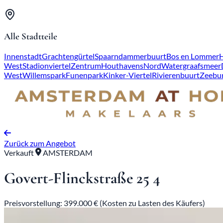
Alle Stadtteile
Innenstadt
Grachtengürtel
Spaarndammerbuurt
Bos en Lommer
West
Stadionviertel
Zentrum
Houthavens
Nord
Watergraafsmeer
West
Willemspark
Funenpark
Kinker-Viertel
Rivierenbuurt
Zeebu
Zurück zum Angebot
Verkauft
AMSTERDAM
Govert-Flinckstraße 25 4
Preisvorstellung: 399.000 € (Kosten zu Lasten des Käufers)