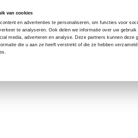
ik van cookies
Jordaan: durchschnittlich 3,0 % über dem Angebotspreis
ontent en advertenties te personaliseren, om functies voor soci
erkeer te analyseren. Ook delen we informatie over uw gebruik 
cial media, adverteren en analyse. Deze partners kunnen deze
ormatie die u aan ze heeft verstrekt of die ze hebben verzameld
es.
smarkt Amsterdam
Kontakt