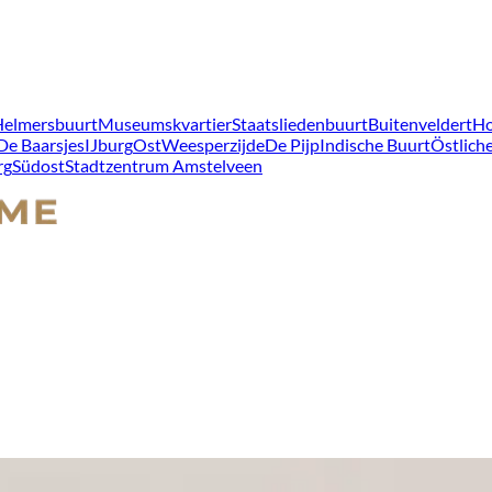
Helmersbuurt
Museumskvartier
Staatsliedenbuurt
Buitenveldert
Ho
De Baarsjes
IJburg
Ost
Weesperzijde
De Pijp
Indische Buurt
Östliche
rg
Südost
Stadtzentrum Amstelveen