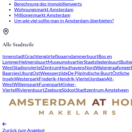
Berechnung des Immobilienwerts
Wohnungsmarkt Amsterdam
Millionenmarkt Amsterdam
Um wie viel sollte man in Amsterdam überbieten?
Alle Stadtteile
Innenstadt
Grachtengürtel
Spaarndammerbuurt
Bos en
Lommer
Helmersbuurt
Museumskvartier
Staatsliedenbuurt
Buite
West
Stadionviertel
Zentrum
Houthavens
Nord
Watergraafsmeer
Baarsjes
IJburg
Ost
Weesperzijde
De Pijp
Indische Buurt
Östliche
Inseln
Westerpark
Frederik-Hendrik-Viertel
Jordaan
Alt-
West
Willemspark
Funenpark
Kinker-
Viertel
Rivierenbuurt
Zeeburg
Südost
Stadtzentrum Amstelveen
Zurück zum Angebot