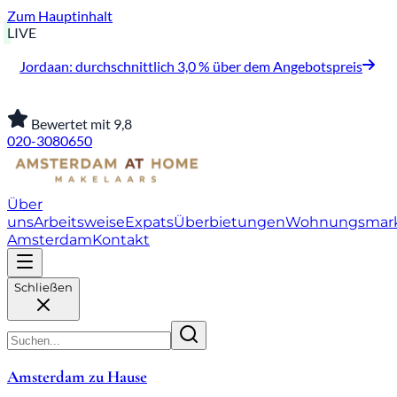
Zum Hauptinhalt
LIVE
Jordaan: durchschnittlich 3,0 % über dem Angebotspreis
Bewertet mit 9,8
020-3080650
Über
uns
Arbeitsweise
Expats
Überbietungen
Wohnungsmar
Amsterdam
Kontakt
Schließen
Amsterdam zu Hause