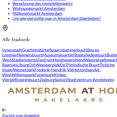
Berechnung des Immobilienwerts
Wohnungsmarkt Amsterdam
Millionenmarkt Amsterdam
Um wie viel sollte man in Amsterdam überbieten?
Alle Stadtteile
Innenstadt
Grachtengürtel
Spaarndammerbuurt
Bos en
Lommer
Helmersbuurt
Museumskvartier
Staatsliedenbuurt
Buite
West
Stadionviertel
Zentrum
Houthavens
Nord
Watergraafsmeer
Baarsjes
IJburg
Ost
Weesperzijde
De Pijp
Indische Buurt
Östliche
Inseln
Westerpark
Frederik-Hendrik-Viertel
Jordaan
Alt-
West
Willemspark
Funenpark
Kinker-
Viertel
Rivierenbuurt
Zeeburg
Südost
Stadtzentrum Amstelveen
Zurück zum Angebot