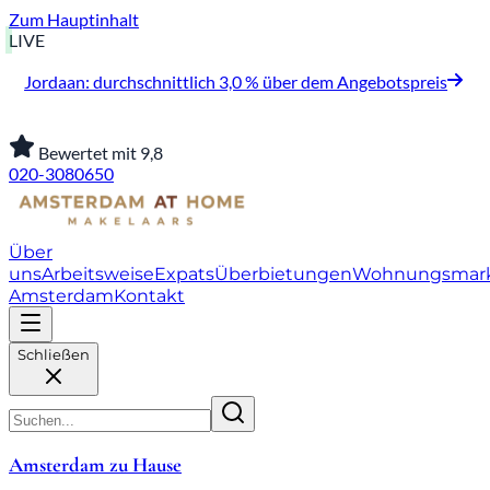
Zum Hauptinhalt
LIVE
Jordaan: durchschnittlich 3,0 % über dem Angebotspreis
Bewertet mit 9,8
020-3080650
Über
uns
Arbeitsweise
Expats
Überbietungen
Wohnungsmar
Amsterdam
Kontakt
Schließen
Amsterdam zu Hause