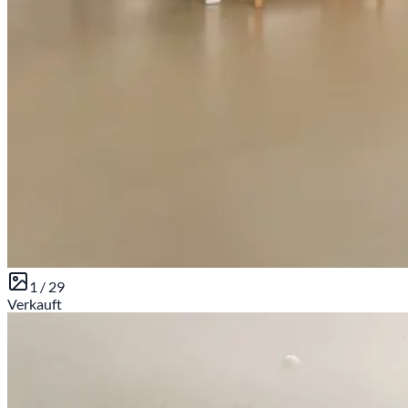
1 /
29
Verkauft