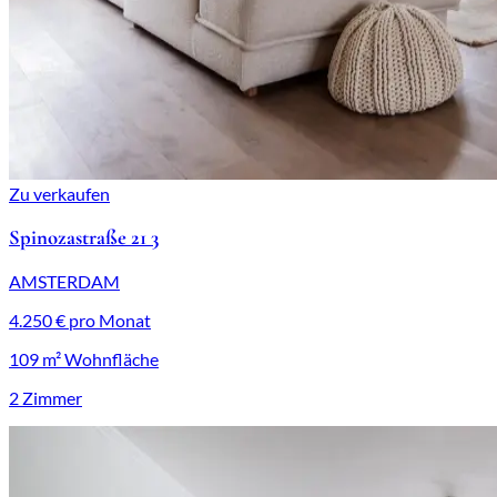
Zu verkaufen
Spinozastraße 21 3
AMSTERDAM
4.250 € pro Monat
109 m² Wohnfläche
2 Zimmer