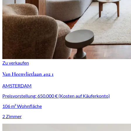
Zu verkaufen
Van Heenvlietlaan 402 1
AMSTERDAM
Preisvorstellung: 650.000 € (Kosten auf Käuferkonto)
106 m² Wohnfläche
2 Zimmer