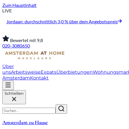
Zum Hauptinhalt
LIVE
Jordaan: durchschnittlich 3,0 % über dem Angebotspreis
Bewertet mit 9,8
020-3080650
Über
uns
Arbeitsweise
Expats
Überbietungen
Wohnungsmar
Amsterdam
Kontakt
Schließen
Amsterdam zu Hause