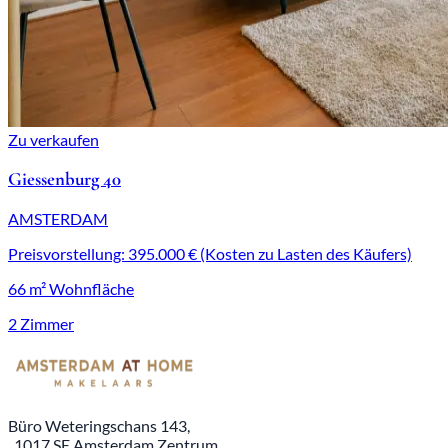
Zu verkaufen
Giessenburg 40
AMSTERDAM
Preisvorstellung: 395.000 € (Kosten zu Lasten des Käufers)
66 m² Wohnfläche
2 Zimmer
Büro Weteringschans 143,
, 1017 SE Amsterdam Zentrum