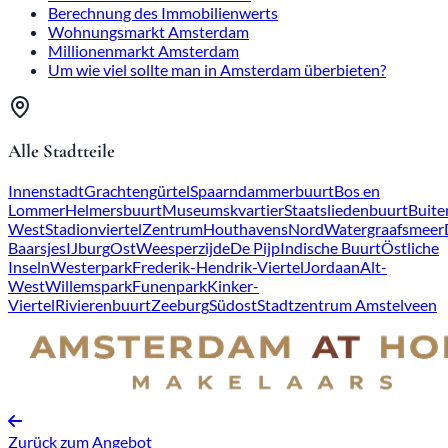
Berechnung des Immobilienwerts
Wohnungsmarkt Amsterdam
Millionenmarkt Amsterdam
Um wie viel sollte man in Amsterdam überbieten?
Alle Stadtteile
Innenstadt
Grachtengürtel
Spaarndammerbuurt
Bos en
Lommer
Helmersbuurt
Museumskvartier
Staatsliedenbuurt
Buite
West
Stadionviertel
Zentrum
Houthavens
Nord
Watergraafsmeer
Baarsjes
IJburg
Ost
Weesperzijde
De Pijp
Indische Buurt
Östliche
Inseln
Westerpark
Frederik-Hendrik-Viertel
Jordaan
Alt-
West
Willemspark
Funenpark
Kinker-
Viertel
Rivierenbuurt
Zeeburg
Südost
Stadtzentrum Amstelveen
Zurück zum Angebot