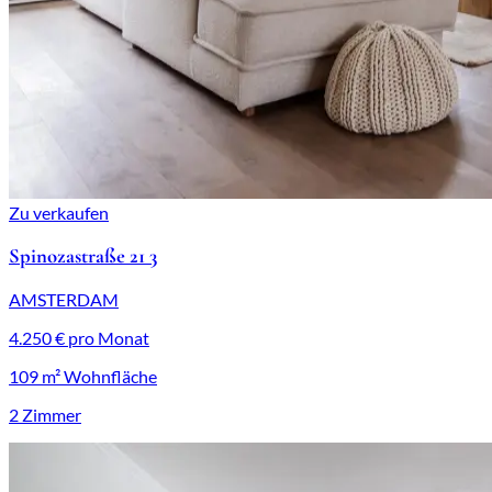
Zu verkaufen
Spinozastraße 21 3
AMSTERDAM
4.250 € pro Monat
109 m² Wohnfläche
2 Zimmer