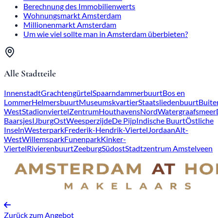
Berechnung des Immobilienwerts
Wohnungsmarkt Amsterdam
Millionenmarkt Amsterdam
Um wie viel sollte man in Amsterdam überbieten?
Alle Stadtteile
Innenstadt
Grachtengürtel
Spaarndammerbuurt
Bos en
Lommer
Helmersbuurt
Museumskvartier
Staatsliedenbuurt
Buite
West
Stadionviertel
Zentrum
Houthavens
Nord
Watergraafsmeer
Baarsjes
IJburg
Ost
Weesperzijde
De Pijp
Indische Buurt
Östliche
Inseln
Westerpark
Frederik-Hendrik-Viertel
Jordaan
Alt-
West
Willemspark
Funenpark
Kinker-
Viertel
Rivierenbuurt
Zeeburg
Südost
Stadtzentrum Amstelveen
Zurück zum Angebot