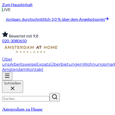
Zum Hauptinhalt
LIVE
Jordaan: durchschnittlich 3,0 % über dem Angebotspreis
Bewertet mit 9,8
020-3080650
Über
uns
Arbeitsweise
Expats
Überbietungen
Wohnungsmar
Amsterdam
Kontakt
Schließen
Amsterdam zu Hause