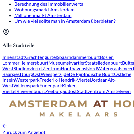
Berechnung des Immobilienwerts
Wohnungsmarkt Amsterdam
Millionenmarkt Amsterdam
Um wie viel sollte man in Amsterdam überbieten?
Alle Stadtteile
Innenstadt
Grachtengürtel
Spaarndammerbuurt
Bos en
Lommer
Helmersbuurt
Museumskvartier
Staatsliedenbuurt
Buite
West
Stadionviertel
Zentrum
Houthavens
Nord
Watergraafsmeer
Baarsjes
IJburg
Ost
Weesperzijde
De Pijp
Indische Buurt
Östliche
Inseln
Westerpark
Frederik-Hendrik-Viertel
Jordaan
Alt-
West
Willemspark
Funenpark
Kinker-
Viertel
Rivierenbuurt
Zeeburg
Südost
Stadtzentrum Amstelveen
Zurück zum Angebot