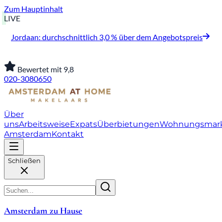
Zum Hauptinhalt
LIVE
Jordaan: durchschnittlich 3,0 % über dem Angebotspreis
Bewertet mit 9,8
020-3080650
Über
uns
Arbeitsweise
Expats
Überbietungen
Wohnungsmar
Amsterdam
Kontakt
Schließen
Amsterdam zu Hause