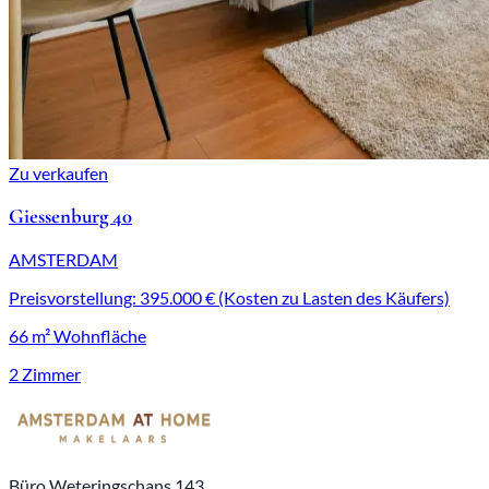
Zu verkaufen
Giessenburg 40
AMSTERDAM
Preisvorstellung: 395.000 € (Kosten zu Lasten des Käufers)
66 m² Wohnfläche
2 Zimmer
Büro Weteringschans 143,