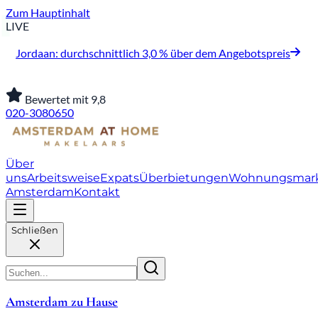
Zum Hauptinhalt
LIVE
Jordaan: durchschnittlich 3,0 % über dem Angebotspreis
Bewertet mit 9,8
020-3080650
Über
uns
Arbeitsweise
Expats
Überbietungen
Wohnungsmar
Amsterdam
Kontakt
Schließen
Amsterdam zu Hause