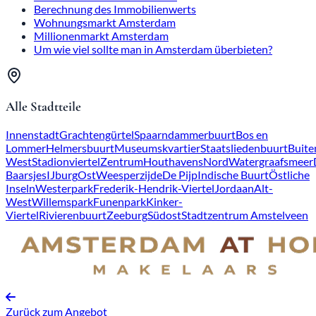
Berechnung des Immobilienwerts
Wohnungsmarkt Amsterdam
Millionenmarkt Amsterdam
Um wie viel sollte man in Amsterdam überbieten?
Alle Stadtteile
Innenstadt
Grachtengürtel
Spaarndammerbuurt
Bos en
Lommer
Helmersbuurt
Museumskvartier
Staatsliedenbuurt
Buite
West
Stadionviertel
Zentrum
Houthavens
Nord
Watergraafsmeer
Baarsjes
IJburg
Ost
Weesperzijde
De Pijp
Indische Buurt
Östliche
Inseln
Westerpark
Frederik-Hendrik-Viertel
Jordaan
Alt-
West
Willemspark
Funenpark
Kinker-
Viertel
Rivierenbuurt
Zeeburg
Südost
Stadtzentrum Amstelveen
Zurück zum Angebot