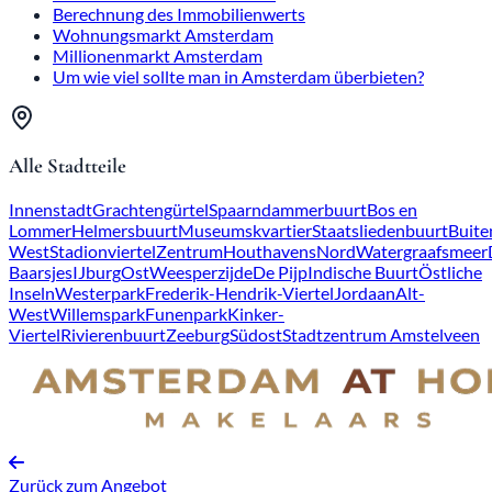
Berechnung des Immobilienwerts
Wohnungsmarkt Amsterdam
Millionenmarkt Amsterdam
Um wie viel sollte man in Amsterdam überbieten?
Alle Stadtteile
Innenstadt
Grachtengürtel
Spaarndammerbuurt
Bos en
Lommer
Helmersbuurt
Museumskvartier
Staatsliedenbuurt
Buite
West
Stadionviertel
Zentrum
Houthavens
Nord
Watergraafsmeer
Baarsjes
IJburg
Ost
Weesperzijde
De Pijp
Indische Buurt
Östliche
Inseln
Westerpark
Frederik-Hendrik-Viertel
Jordaan
Alt-
West
Willemspark
Funenpark
Kinker-
Viertel
Rivierenbuurt
Zeeburg
Südost
Stadtzentrum Amstelveen
Zurück zum Angebot