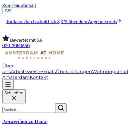
Zum Hauptinhalt
LIVE
Jordaan: durchschnittlich 3,0 % über dem Angebotspreis
Bewertet mit 9,8
020-3080650
Über
uns
Arbeitsweise
Expats
Überbietungen
Wohnungsmar
Amsterdam
Kontakt
Schließen
Amsterdam zu Hause