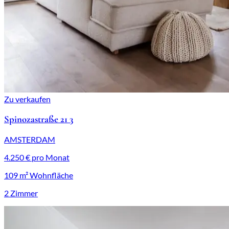
Zu verkaufen
Spinozastraße 21 3
AMSTERDAM
4.250 € pro Monat
109 m² Wohnfläche
2 Zimmer