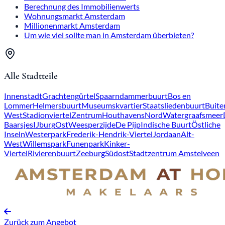
Berechnung des Immobilienwerts
Wohnungsmarkt Amsterdam
Millionenmarkt Amsterdam
Um wie viel sollte man in Amsterdam überbieten?
Alle Stadtteile
Innenstadt
Grachtengürtel
Spaarndammerbuurt
Bos en
Lommer
Helmersbuurt
Museumskvartier
Staatsliedenbuurt
Buite
West
Stadionviertel
Zentrum
Houthavens
Nord
Watergraafsmeer
Baarsjes
IJburg
Ost
Weesperzijde
De Pijp
Indische Buurt
Östliche
Inseln
Westerpark
Frederik-Hendrik-Viertel
Jordaan
Alt-
West
Willemspark
Funenpark
Kinker-
Viertel
Rivierenbuurt
Zeeburg
Südost
Stadtzentrum Amstelveen
Zurück zum Angebot