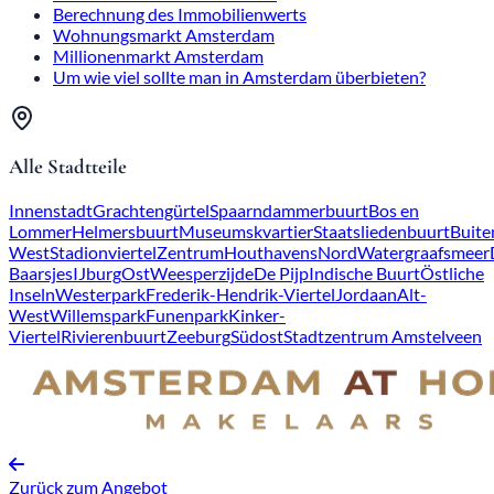
Berechnung des Immobilienwerts
Wohnungsmarkt Amsterdam
Millionenmarkt Amsterdam
Um wie viel sollte man in Amsterdam überbieten?
Alle Stadtteile
Innenstadt
Grachtengürtel
Spaarndammerbuurt
Bos en
Lommer
Helmersbuurt
Museumskvartier
Staatsliedenbuurt
Buite
West
Stadionviertel
Zentrum
Houthavens
Nord
Watergraafsmeer
Baarsjes
IJburg
Ost
Weesperzijde
De Pijp
Indische Buurt
Östliche
Inseln
Westerpark
Frederik-Hendrik-Viertel
Jordaan
Alt-
West
Willemspark
Funenpark
Kinker-
Viertel
Rivierenbuurt
Zeeburg
Südost
Stadtzentrum Amstelveen
Zurück zum Angebot