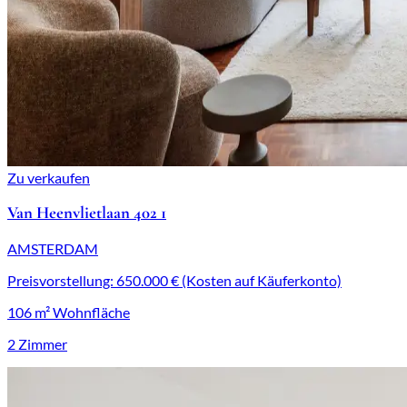
Zu verkaufen
Van Heenvlietlaan 402 1
AMSTERDAM
Preisvorstellung: 650.000 € (Kosten auf Käuferkonto)
106 m² Wohnfläche
2 Zimmer