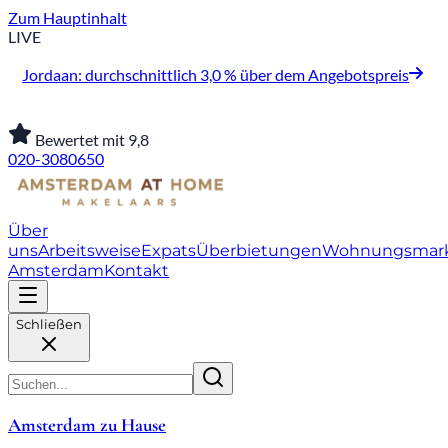
Zum Hauptinhalt
LIVE
Jordaan: durchschnittlich 3,0 % über dem Angebotspreis
Bewertet mit 9,8
020-3080650
Über
uns
Arbeitsweise
Expats
Überbietungen
Wohnungsmar
Amsterdam
Kontakt
Schließen
Amsterdam zu Hause