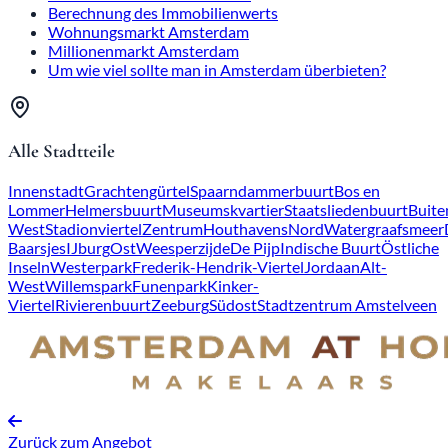
Berechnung des Immobilienwerts
Wohnungsmarkt Amsterdam
Millionenmarkt Amsterdam
Um wie viel sollte man in Amsterdam überbieten?
Alle Stadtteile
Innenstadt
Grachtengürtel
Spaarndammerbuurt
Bos en
Lommer
Helmersbuurt
Museumskvartier
Staatsliedenbuurt
Buite
West
Stadionviertel
Zentrum
Houthavens
Nord
Watergraafsmeer
Baarsjes
IJburg
Ost
Weesperzijde
De Pijp
Indische Buurt
Östliche
Inseln
Westerpark
Frederik-Hendrik-Viertel
Jordaan
Alt-
West
Willemspark
Funenpark
Kinker-
Viertel
Rivierenbuurt
Zeeburg
Südost
Stadtzentrum Amstelveen
Zurück zum Angebot