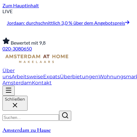
Zum Hauptinhalt
LIVE
Jordaan: durchschnittlich 3,0 % über dem Angebotspreis
Bewertet mit 9,8
020-3080650
Über
uns
Arbeitsweise
Expats
Überbietungen
Wohnungsmar
Amsterdam
Kontakt
Schließen
Amsterdam zu Hause