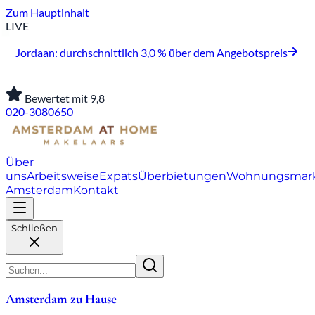
Zum Hauptinhalt
LIVE
Jordaan: durchschnittlich 3,0 % über dem Angebotspreis
Bewertet mit 9,8
020-3080650
Über
uns
Arbeitsweise
Expats
Überbietungen
Wohnungsmar
Amsterdam
Kontakt
Schließen
Amsterdam zu Hause