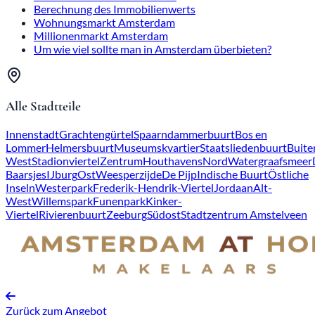
Berechnung des Immobilienwerts
Wohnungsmarkt Amsterdam
Millionenmarkt Amsterdam
Um wie viel sollte man in Amsterdam überbieten?
Alle Stadtteile
Innenstadt
Grachtengürtel
Spaarndammerbuurt
Bos en
Lommer
Helmersbuurt
Museumskvartier
Staatsliedenbuurt
Buite
West
Stadionviertel
Zentrum
Houthavens
Nord
Watergraafsmeer
Baarsjes
IJburg
Ost
Weesperzijde
De Pijp
Indische Buurt
Östliche
Inseln
Westerpark
Frederik-Hendrik-Viertel
Jordaan
Alt-
West
Willemspark
Funenpark
Kinker-
Viertel
Rivierenbuurt
Zeeburg
Südost
Stadtzentrum Amstelveen
Zurück zum Angebot