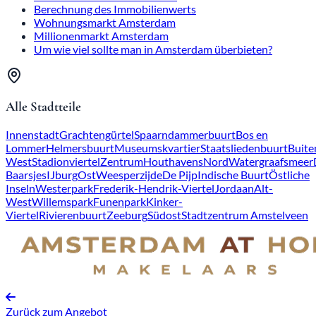
Berechnung des Immobilienwerts
Wohnungsmarkt Amsterdam
Millionenmarkt Amsterdam
Um wie viel sollte man in Amsterdam überbieten?
Alle Stadtteile
Innenstadt
Grachtengürtel
Spaarndammerbuurt
Bos en
Lommer
Helmersbuurt
Museumskvartier
Staatsliedenbuurt
Buite
West
Stadionviertel
Zentrum
Houthavens
Nord
Watergraafsmeer
Baarsjes
IJburg
Ost
Weesperzijde
De Pijp
Indische Buurt
Östliche
Inseln
Westerpark
Frederik-Hendrik-Viertel
Jordaan
Alt-
West
Willemspark
Funenpark
Kinker-
Viertel
Rivierenbuurt
Zeeburg
Südost
Stadtzentrum Amstelveen
Zurück zum Angebot