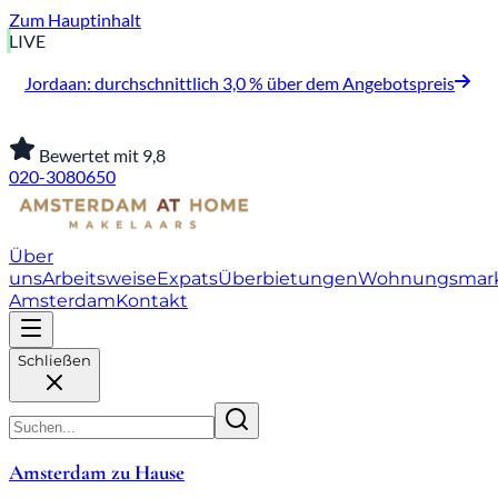
Zum Hauptinhalt
LIVE
Jordaan: durchschnittlich 3,0 % über dem Angebotspreis
Bewertet mit 9,8
020-3080650
Über
uns
Arbeitsweise
Expats
Überbietungen
Wohnungsmar
Amsterdam
Kontakt
Schließen
Amsterdam zu Hause