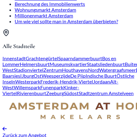
Berechnung des Immobilienwerts
Wohnungsmarkt Amsterdam
Millionenmarkt Amsterdam
Um wie viel sollte man in Amsterdam überbieten?
Alle Stadtteile
Innenstadt
Grachtengürtel
Spaarndammerbuurt
Bos en
Lommer
Helmersbuurt
Museumskvartier
Staatsliedenbuurt
Buite
West
Stadionviertel
Zentrum
Houthavens
Nord
Watergraafsmeer
Baarsjes
IJburg
Ost
Weesperzijde
De Pijp
Indische Buurt
Östliche
Inseln
Westerpark
Frederik-Hendrik-Viertel
Jordaan
Alt-
West
Willemspark
Funenpark
Kinker-
Viertel
Rivierenbuurt
Zeeburg
Südost
Stadtzentrum Amstelveen
Zurück zum Angebot