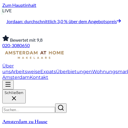
Zum Hauptinhalt
LIVE
Jordaan: durchschnittlich 3,0 % über dem Angebotspreis
Bewertet mit 9,8
020-3080650
Über
uns
Arbeitsweise
Expats
Überbietungen
Wohnungsmar
Amsterdam
Kontakt
Schließen
Amsterdam zu Hause