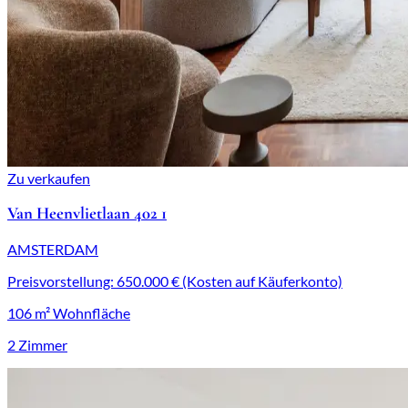
Zu verkaufen
Van Heenvlietlaan 402 1
AMSTERDAM
Preisvorstellung: 650.000 € (Kosten auf Käuferkonto)
106 m² Wohnfläche
2 Zimmer