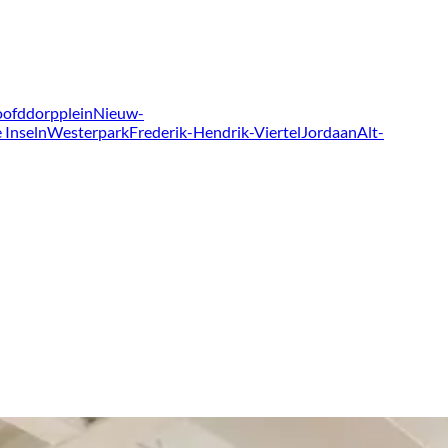
ofddorpplein
Nieuw-
 Inseln
Westerpark
Frederik-Hendrik-Viertel
Jordaan
Alt-