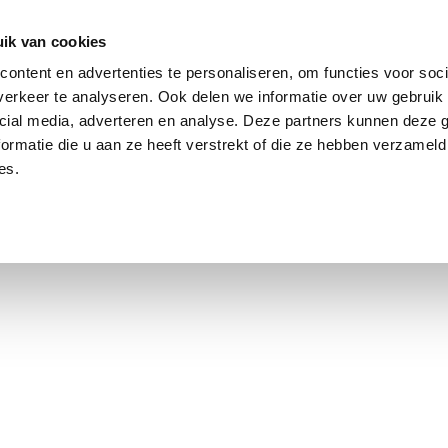
ik van cookies
Jordaan: durchschnittlich 3,0 % über dem Angebotspreis
ontent en advertenties te personaliseren, om functies voor soci
erkeer te analyseren. Ook delen we informatie over uw gebruik 
cial media, adverteren en analyse. Deze partners kunnen deze
ormatie die u aan ze heeft verstrekt of die ze hebben verzameld
es.
smarkt Amsterdam
Kontakt