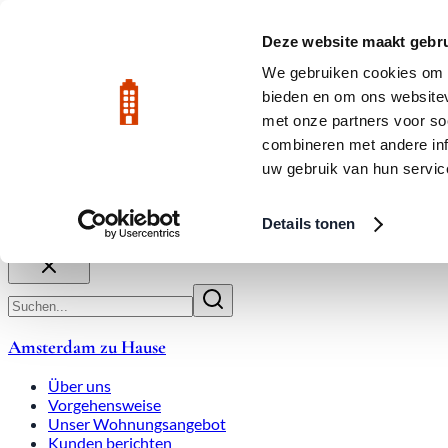
Zum Hauptinhalt
LIVE
Deze website maakt gebru
We gebruiken cookies om c
bieden en om ons websitev
Bewertet mit 9,8
020-3080650
met onze partners voor so
combineren met andere inf
uw gebruik van hun servic
Über uns
Arbeitsweise
Expats
Überbietungen
Wohnung
Details tonen
Schließen
Amsterdam zu Hause
Über uns
Vorgehensweise
Unser Wohnungsangebot
Kunden berichten