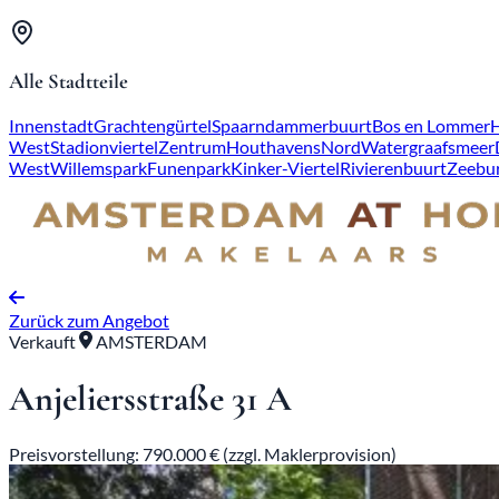
Alle Stadtteile
Innenstadt
Grachtengürtel
Spaarndammerbuurt
Bos en Lommer
West
Stadionviertel
Zentrum
Houthavens
Nord
Watergraafsmeer
West
Willemspark
Funenpark
Kinker-Viertel
Rivierenbuurt
Zeebu
Zurück zum Angebot
Verkauft
AMSTERDAM
Anjeliersstraße 31 A
Preisvorstellung: 790.000 € (zzgl. Maklerprovision)