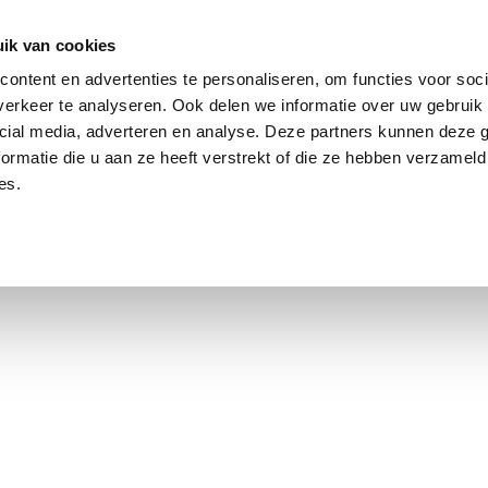
ik van cookies
Jordaan: durchschnittlich 3,0 % über dem Angebotspreis
ontent en advertenties te personaliseren, om functies voor soci
erkeer te analyseren. Ook delen we informatie over uw gebruik 
cial media, adverteren en analyse. Deze partners kunnen deze
ormatie die u aan ze heeft verstrekt of die ze hebben verzameld
es.
smarkt Amsterdam
Kontakt