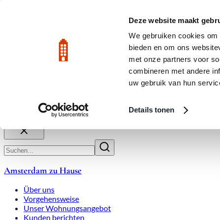
Zum Hauptinhalt
LIVE
Deze website maakt gebru
We gebruiken cookies om c
bieden en om ons websitev
Bewertet mit 9,8
020-3080650
met onze partners voor so
combineren met andere inf
uw gebruik van hun servic
Über uns
Arbeitsweise
Expats
Überbietungen
Wohnung
Details tonen
Schließen
Amsterdam zu Hause
Über uns
Vorgehensweise
Unser Wohnungsangebot
Kunden berichten