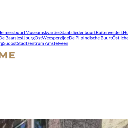
Helmersbuurt
Museumskvartier
Staatsliedenbuurt
Buitenveldert
Ho
De Baarsjes
IJburg
Ost
Weesperzijde
De Pijp
Indische Buurt
Östliche
rg
Südost
Stadtzentrum Amstelveen