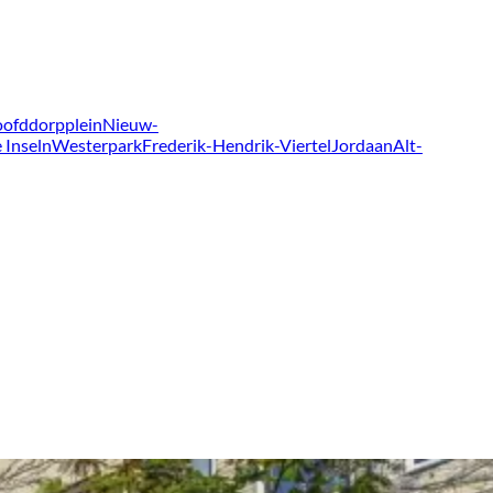
ofddorpplein
Nieuw-
 Inseln
Westerpark
Frederik-Hendrik-Viertel
Jordaan
Alt-