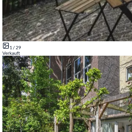
1 /
29
Verkauft