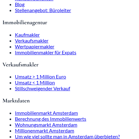
Blog
Stellenangebot: Büroleiter
Immobilienagentur
Kaufmakler
Verkaufsmakler
Wertpapiermakler
Immobilienmakler für Expats
Verkaufsmakler
Umsatz > 1 Million Euro
Umsatz < 1 Million
Stillschweigender Verkauf
Marktdaten
Immobilienmarkt Amsterdam
Berechnung des Immobilienwerts
Wohnungsmarkt Amsterdam
Millionenmarkt Amsterdam
Um wie viel sollte man in Amsterdam überbieten?